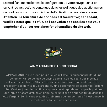
En modifiant manuellement la configuration de votre navigateur et en
suivant les instructions contenues dans les politiques des gestionnaires
de cookies, vous pouvez décider de l`activation ou non des cookies.
Attention : la fourniture de données est facultative; cependant,
veuillez noter que le refus/de l`activation des cookies peut vous
empêcher d`utiliser certaines fonctionnalités du site web.
WINMACHANCE CASINO SOCIAL
WINMACHANCE a été créée pour que les utilisateurs puissent profiter d`une
collection variée de jeux de casino social. Ces jeux sont destinés aux
utilisateurs de plus de 18 ans à des fins de divertissement seulement et ne
proposent pas de "vrai jeu d`argent" ou une opportunité de gagner de l`argent
réel. Veuillez jouer de manière responsable et rappelez-vous que la pratique
des jeux de hasard gratuits en ligne ne garantit pas de succès futurs dans les
jeux d`argent réel. Si vous avez des problèmes de jeu compulsif, il est conseillé
de rechercher l`aide d`un spécialiste.